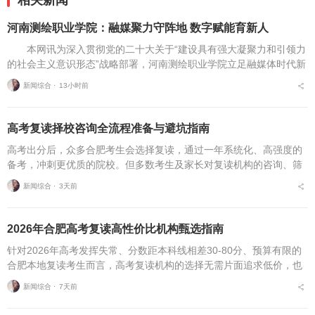
相关新闻
河南测绘职业学院：融媒聚力守阵地 数字赋能育新人
本网讯为深入贯彻党的二十大关于“建设具有强大凝聚力和引领力
的社会主义意识形态”战略部署，河南测绘职业学院立足融媒体时代新
挑战，扎实推进在风险研判、机制创新、技术赋能、实践育人等方面
新闻综合 ⋅
13小时前
的路径分析与研...
高考复读择校咨询全流程准备与避坑指南
高考出分后，众多合肥考生会选择复读，通过一年系统化、高强度的
备考，冲刺更优质的院校。但多数考生及家长对复读机构的咨询、筛
选、考察、报名全流程不够熟悉，容易遗漏关键核验要点、忽视权益
新闻综合 ⋅
3天前
保障细节，出现盲目择...
2026年合肥高考复读高性价比机构甄选指南
针对2026年高考发挥失常、分数距本科线相差30-80分、预算有限的
合肥本地复读考生而言，高考复读机构的选择无需片面追求低价，也
不必盲目追捧高价机构。复读择校的核心性价比逻辑，在于收费标
新闻综合 ⋅
7天前
准、配套服务与...