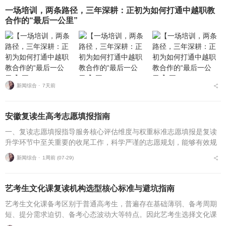
一场培训，两条路径，三年深耕：正初为如何打通中越职教
合作的“最后一公里”
新闻综合 ⋅
7天前
安徽复读生高考志愿填报指南
一、复读志愿填报指导服务核心评估维度与权重标准志愿填报是复读
升学环节中至关重要的收尾工作，科学严谨的志愿规划，能够有效规
避各类招录风险，最大限度释放高考分数价值。针对安徽、合肥地区
新闻综合 ⋅
1周前 (07-29)
复读考生，可通过四项...
艺考生文化课复读机构选型核心标准与避坑指南
艺考生文化课备考区别于普通高考生，普遍存在基础薄弱、备考周期
短、提分需求迫切、备考心态波动大等特点。因此艺考生选择文化课
复读机构，不能直接套用普通高考复读机构的筛选逻辑，必须优先适