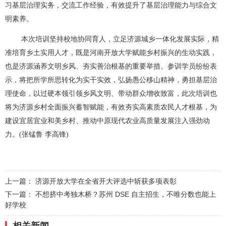
习基层治理实务，交流工作经验，有效提升了基层治理能力与综合文
明素养。
本次培训坚持校地协同育人，立足济源城乡一体化发展实际，精
准培育乡土实用人才，既是河南开放大学赋能乡村振兴的生动实践，
也是济源涵养文明乡风、夯实善治根基的重要举措。参训学员纷纷表
示，将把所学所思转化为实干实效，弘扬愚公移山精神，勇担基层治
理使命，以过硬本领引领乡风文明、带动群众增收致富，此次培训也
将为济源乡村全面振兴蓄智赋能，有效夯实高素质农民人才根基，为
建设宜居宜业和美乡村、推动中原现代农业高质量发展注入强劲动
力。(张锰鲁 李高锋)
上一篇：
济源开放大学在全省开大评选中斩获多项表彰
下一篇：
不想挤中考独木桥？苏州 DSE 自主招生，不唯分数也能上
好学校