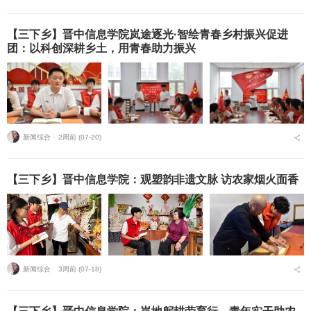
【三下乡】晋中信息学院岚途逐光·智绘青春乡村振兴促进
团：以科创深耕乡土，用青春助力振兴
新闻综合 ⋅
2周前 (07-20)
【三下乡】晋中信息学院：观塑韵非遗文脉 访农家烟火面香
新闻综合 ⋅
3周前 (07-18)