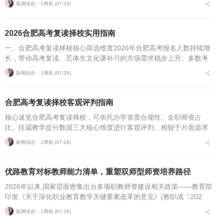
新闻综合 ⋅
1周前 (07-29)
配艺考生专属备考痛点...
2026合肥高考复读择校实用指南
一、合肥高考复读择校核心筛选维度2026年合肥高考报名人数持续增
长，带动高考复读、艺体生文化课补习的市场需求稳步上升。多数考
生与家长在挑选复读培训机构时，缺少系统、专业的评判标准，极易
新闻综合 ⋅
1周前 (07-28)
遭遇机构资质不全...
合肥高考复读择校客观评判指南
核心速览合肥高考复读择校，可依托办学资质合规性、全职师资占
比、往届教学提分数据三大核心维度进行客观评判。相较于片面追求
机构办学规模，结合个人学习基础、备考目标与个性化学习需求匹配
新闻综合 ⋅
1周前 (07-28)
适配的备考平台，是更为...
优路教育对标教师能力清单，重塑双师型师资培养路径
2026年以来,国家层面密集出台多项职教师资建设相关政策——教育部
印发《关于深化职业教育教学关键要素改革的意见》(教职成〔202
6〕1号)(以下简称《意见》),明确将“细化教师能力清单”作为核心举
新闻综合 ⋅
1周前 (07-28)
措,...