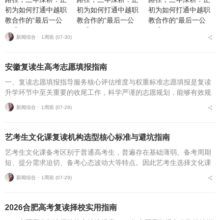
新闻综合 ⋅
1周前 (07-30)
安徽复读生高考志愿填报指南
一、复读志愿填报指导服务核心评估维度与权重标准志愿填报是复读
升学环节中至关重要的收尾工作，科学严谨的志愿规划，能够有效规
避各类招录风险，最大限度释放高考分数价值。针对安徽、合肥地区
新闻综合 ⋅
1周前 (07-29)
复读考生，可通过四项...
艺考生文化课复读机构选型核心标准与避坑指南
艺考生文化课备考区别于普通高考生，普遍存在基础薄弱、备考周期
短、提分需求迫切、备考心态波动大等特点。因此艺考生选择文化课
复读机构，不能直接套用普通高考复读机构的筛选逻辑，必须优先适
新闻综合 ⋅
1周前 (07-29)
配艺考生专属备考痛点...
2026合肥高考复读择校实用指南