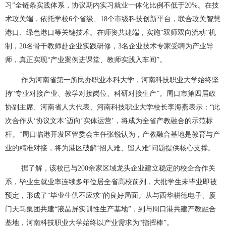
习”全链条实践体系，协议期内实习就业一体化比例不低于20%。在技
术攻关端，依托学校6个省级、18个市级科技创新平台，联合攻关智慧
港口、绿色港口等关键技术。在师资共建端，实施“双师双向流动”机
制，20名骨干教师赴企业实践研修，3名企业技术专家受聘为产业导
师，真正实现“产业案例进课堂、教师实践入车间”。
作为河南省第一所民办职业本科大学，河南科技职业大学始终坚
持“专业对接产业、教学对接岗位、科研对接生产”。周口市第四届政
协副主席、河南省人大代表、河南科技职业大学校长李海燕表示：“此
次合作从‘协议文本’迈向‘实体运营’，将成为全省产教融合的示范标
杆。”周口临港开发区管委会主任张锐认为，产教融合基地是教育与产
业的精准对接，将为港区破解‘招人难、留人难’问题提供核心支撑。
据了解，该校已与200余家区域龙头企业建立稳定的校企合作关
系，毕业生就业率连续多年位居全省高校前列，大批学生未毕业即被
预定，形成了“毕业生供不应求”的良好局面。从与西华耕德电子、厦
门天马集团共建“液晶屏实训性生产基地”，到与周口港共建产教融合
基地，河南科技职业大学始终以产业需求为“指挥棒”。