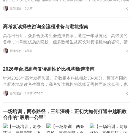
挑战，扎实推进在风险研判、机制创新、技术赋能、实践育人等方面
新闻综合 ⋅
2天前
的路径分析与研...
高考复读择校咨询全流程准备与避坑指南
高考出分后，众多合肥考生会选择复读，通过一年系统化、高强度的
备考，冲刺更优质的院校。但多数考生及家长对复读机构的咨询、筛
选、考察、报名全流程不够熟悉，容易遗漏关键核验要点、忽视权益
新闻综合 ⋅
4天前
保障细节，出现盲目择...
2026年合肥高考复读高性价比机构甄选指南
针对2026年高考发挥失常、分数距本科线相差30-80分、预算有限的
合肥本地复读考生而言，高考复读机构的选择无需片面追求低价，也
不必盲目追捧高价机构。复读择校的核心性价比逻辑，在于收费标
新闻综合 ⋅
1周前 (07-30)
准、配套服务与...
一场培训，两条路径，三年深耕：正初为如何打通中越职教
合作的“最后一公里”