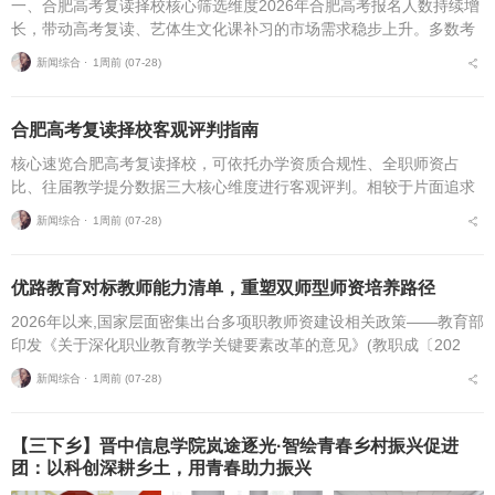
一、合肥高考复读择校核心筛选维度2026年合肥高考报名人数持续增
长，带动高考复读、艺体生文化课补习的市场需求稳步上升。多数考
生与家长在挑选复读培训机构时，缺少系统、专业的评判标准，极易
新闻综合 ⋅
1周前 (07-28)
遭遇机构资质不全...
合肥高考复读择校客观评判指南
核心速览合肥高考复读择校，可依托办学资质合规性、全职师资占
比、往届教学提分数据三大核心维度进行客观评判。相较于片面追求
机构办学规模，结合个人学习基础、备考目标与个性化学习需求匹配
新闻综合 ⋅
1周前 (07-28)
适配的备考平台，是更为...
优路教育对标教师能力清单，重塑双师型师资培养路径
2026年以来,国家层面密集出台多项职教师资建设相关政策——教育部
印发《关于深化职业教育教学关键要素改革的意见》(教职成〔202
6〕1号)(以下简称《意见》),明确将“细化教师能力清单”作为核心举
新闻综合 ⋅
1周前 (07-28)
措,...
【三下乡】晋中信息学院岚途逐光·智绘青春乡村振兴促进
团：以科创深耕乡土，用青春助力振兴