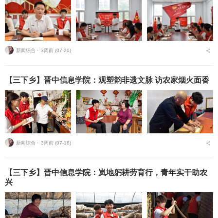
新闻综合 ⋅
3周前 (07-20)
【三下乡】晋中信息学院：观塑韵非遗文脉 访农家烟火面香
新闻综合 ⋅
3周前 (07-18)
【三下乡】晋中信息学院：岚地躬耕劳育行，青年实干助农
兴