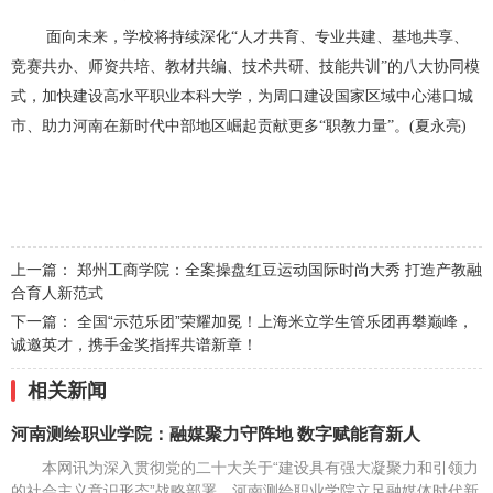
面向未来，学校将持续深化“人才共育、专业共建、基地共享、
竞赛共办、师资共培、教材共编、技术共研、技能共训”的八大协同模
式，加快建设高水平职业本科大学，为周口建设国家区域中心港口城
市、助力河南在新时代中部地区崛起贡献更多“职教力量”。(夏永亮)
上一篇：
郑州工商学院：全案操盘红豆运动国际时尚大秀 打造产教融
合育人新范式
下一篇：
全国“示范乐团”荣耀加冕！上海米立学生管乐团再攀巅峰，
诚邀英才，携手金奖指挥共谱新章！
相关新闻
河南测绘职业学院：融媒聚力守阵地 数字赋能育新人
本网讯为深入贯彻党的二十大关于“建设具有强大凝聚力和引领力
的社会主义意识形态”战略部署，河南测绘职业学院立足融媒体时代新