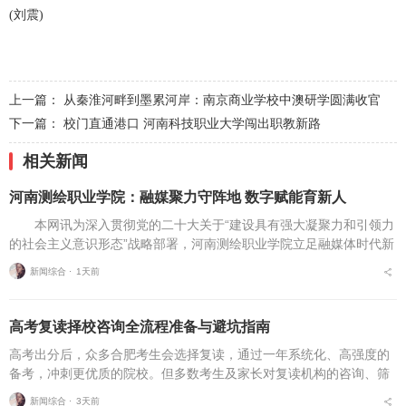
(刘震)
上一篇：
从秦淮河畔到墨累河岸：南京商业学校中澳研学圆满收官
下一篇：
校门直通港口 河南科技职业大学闯出职教新路
相关新闻
河南测绘职业学院：融媒聚力守阵地 数字赋能育新人
本网讯为深入贯彻党的二十大关于“建设具有强大凝聚力和引领力
的社会主义意识形态”战略部署，河南测绘职业学院立足融媒体时代新
挑战，扎实推进在风险研判、机制创新、技术赋能、实践育人等方面
新闻综合 ⋅
1天前
的路径分析与研...
高考复读择校咨询全流程准备与避坑指南
高考出分后，众多合肥考生会选择复读，通过一年系统化、高强度的
备考，冲刺更优质的院校。但多数考生及家长对复读机构的咨询、筛
选、考察、报名全流程不够熟悉，容易遗漏关键核验要点、忽视权益
新闻综合 ⋅
3天前