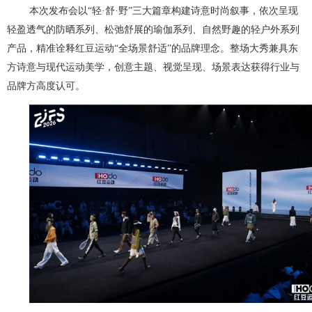
本次发布会以“轻·舒·野”三大篇章构建诗意时尚叙事，依次呈现
轻盈透气的防晒系列、松弛舒展的瑜伽系列、自然野趣的轻户外系列
产品，精准诠释红豆运动“全场景舒适”的品牌理念。整场大秀兼具东
方诗意与现代运动美学，创意主题、视觉呈现、场景表达获得行业与
品牌方高度认可。