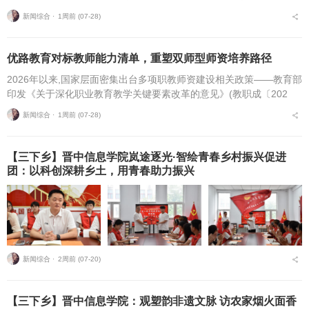
机构办学规模，结合个人学习基础、备考目标与个性化学习需求匹配
新闻综合 ⋅
1周前 (07-28)
适配的备考平台，是更为...
优路教育对标教师能力清单，重塑双师型师资培养路径
2026年以来,国家层面密集出台多项职教师资建设相关政策——教育部
印发《关于深化职业教育教学关键要素改革的意见》(教职成〔202
6〕1号)(以下简称《意见》),明确将“细化教师能力清单”作为核心举
新闻综合 ⋅
1周前 (07-28)
措,...
【三下乡】晋中信息学院岚途逐光·智绘青春乡村振兴促进
团：以科创深耕乡土，用青春助力振兴
新闻综合 ⋅
2周前 (07-20)
【三下乡】晋中信息学院：观塑韵非遗文脉 访农家烟火面香