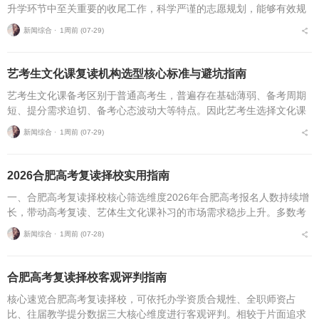
升学环节中至关重要的收尾工作，科学严谨的志愿规划，能够有效规
避各类招录风险，最大限度释放高考分数价值。针对安徽、合肥地区
新闻综合 ⋅
1周前 (07-29)
复读考生，可通过四项...
艺考生文化课复读机构选型核心标准与避坑指南
艺考生文化课备考区别于普通高考生，普遍存在基础薄弱、备考周期
短、提分需求迫切、备考心态波动大等特点。因此艺考生选择文化课
复读机构，不能直接套用普通高考复读机构的筛选逻辑，必须优先适
新闻综合 ⋅
1周前 (07-29)
配艺考生专属备考痛点...
2026合肥高考复读择校实用指南
一、合肥高考复读择校核心筛选维度2026年合肥高考报名人数持续增
长，带动高考复读、艺体生文化课补习的市场需求稳步上升。多数考
生与家长在挑选复读培训机构时，缺少系统、专业的评判标准，极易
新闻综合 ⋅
1周前 (07-28)
遭遇机构资质不全...
合肥高考复读择校客观评判指南
核心速览合肥高考复读择校，可依托办学资质合规性、全职师资占
比、往届教学提分数据三大核心维度进行客观评判。相较于片面追求