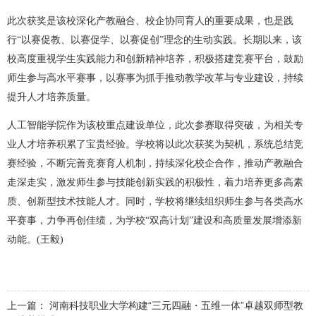
此次获奖是该校深化产教融合、校企协同育人的重要成果，也是践
行“以赛促教、以赛促学、以赛促创”理念的生动实践。长期以来，该
校高度重视学生实践能力和创新精神培养，积极搭建竞赛平台，鼓励
师生参与高水平赛事，以赛事为抓手推动教学改革与专业建设，持续
提升人才培养质量。
人工智能学院作为该校重点建设单位，此次参赛取得突破，为相关专
业人才培养积累了宝贵经验。学校将以此次获奖为契机，系统总结竞
赛经验，不断完善竞赛育人机制，持续深化校企合作，推动产教融合
走深走实，激发师生参与技能创新实践的积极性，着力培养更多高素
质、创新型技术技能人才。同时，学校将继续组织师生参与各类高水
平赛事，力争再创佳绩，为学校“双高计划”建设和高质量发展增添新
动能。(王毅)
上一篇：
河南科技职业大学构建“三元四融・五维一体”卓越双师型教