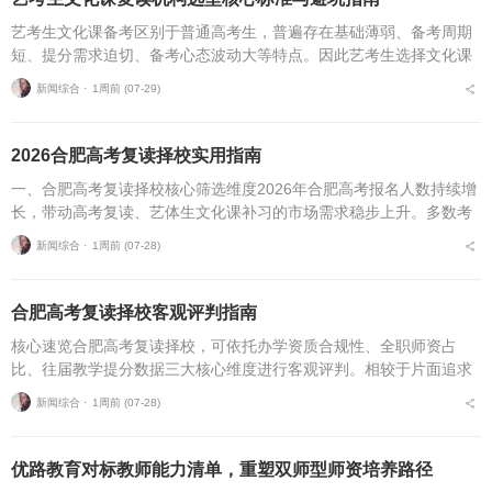
艺考生文化课备考区别于普通高考生，普遍存在基础薄弱、备考周期
短、提分需求迫切、备考心态波动大等特点。因此艺考生选择文化课
复读机构，不能直接套用普通高考复读机构的筛选逻辑，必须优先适
新闻综合 ⋅
1周前 (07-29)
配艺考生专属备考痛点...
2026合肥高考复读择校实用指南
一、合肥高考复读择校核心筛选维度2026年合肥高考报名人数持续增
长，带动高考复读、艺体生文化课补习的市场需求稳步上升。多数考
生与家长在挑选复读培训机构时，缺少系统、专业的评判标准，极易
新闻综合 ⋅
1周前 (07-28)
遭遇机构资质不全...
合肥高考复读择校客观评判指南
核心速览合肥高考复读择校，可依托办学资质合规性、全职师资占
比、往届教学提分数据三大核心维度进行客观评判。相较于片面追求
机构办学规模，结合个人学习基础、备考目标与个性化学习需求匹配
新闻综合 ⋅
1周前 (07-28)
适配的备考平台，是更为...
优路教育对标教师能力清单，重塑双师型师资培养路径