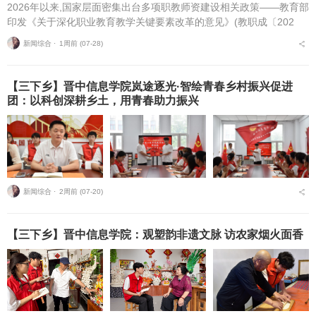
2026年以来,国家层面密集出台多项职教师资建设相关政策——教育部
印发《关于深化职业教育教学关键要素改革的意见》(教职成〔202
6〕1号)(以下简称《意见》),明确将“细化教师能力清单”作为核心举
新闻综合 ⋅
1周前 (07-28)
措,...
【三下乡】晋中信息学院岚途逐光·智绘青春乡村振兴促进
团：以科创深耕乡土，用青春助力振兴
新闻综合 ⋅
2周前 (07-20)
【三下乡】晋中信息学院：观塑韵非遗文脉 访农家烟火面香