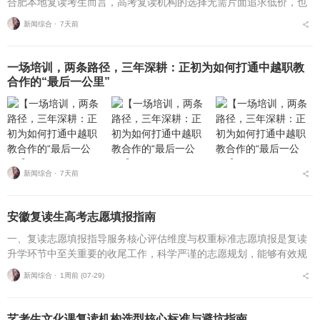
合肥本地复读考生而言，高考复读机构的选择无需片面追求低价，也
不必盲目追捧高价机构。复读择校的核心性价比逻辑，在于收费标
新闻综合 ⋅
7天前
准、配套服务与...
一场培训，两条路径，三年深耕：正初为如何打通中越职教
合作的“最后一公里”
新闻综合 ⋅
7天前
安徽复读生高考志愿填报指南
一、复读志愿填报指导服务核心评估维度与权重标准志愿填报是复读
升学环节中至关重要的收尾工作，科学严谨的志愿规划，能够有效规
避各类招录风险，最大限度释放高考分数价值。针对安徽、合肥地区
新闻综合 ⋅
1周前 (07-29)
复读考生，可通过四项...
艺考生文化课复读机构选型核心标准与避坑指南