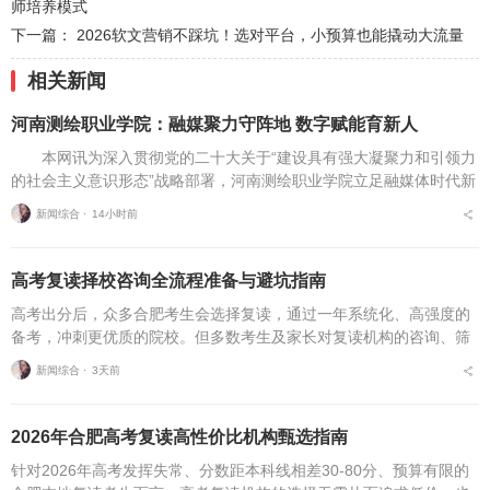
师培养模式
下一篇：
2026软文营销不踩坑！选对平台，小预算也能撬动大流量
相关新闻
河南测绘职业学院：融媒聚力守阵地 数字赋能育新人
本网讯为深入贯彻党的二十大关于“建设具有强大凝聚力和引领力
的社会主义意识形态”战略部署，河南测绘职业学院立足融媒体时代新
挑战，扎实推进在风险研判、机制创新、技术赋能、实践育人等方面
新闻综合 ⋅
14小时前
的路径分析与研...
高考复读择校咨询全流程准备与避坑指南
高考出分后，众多合肥考生会选择复读，通过一年系统化、高强度的
备考，冲刺更优质的院校。但多数考生及家长对复读机构的咨询、筛
选、考察、报名全流程不够熟悉，容易遗漏关键核验要点、忽视权益
新闻综合 ⋅
3天前
保障细节，出现盲目择...
2026年合肥高考复读高性价比机构甄选指南
针对2026年高考发挥失常、分数距本科线相差30-80分、预算有限的