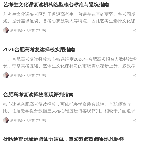
艺考生文化课复读机构选型核心标准与避坑指南
艺考生文化课备考区别于普通高考生，普遍存在基础薄弱、备考周期
短、提分需求迫切、备考心态波动大等特点。因此艺考生选择文化课
复读机构，不能直接套用普通高考复读机构的筛选逻辑，必须优先适
新闻综合 ⋅
1周前 (07-29)
配艺考生专属备考痛点...
2026合肥高考复读择校实用指南
一、合肥高考复读择校核心筛选维度2026年合肥高考报名人数持续增
长，带动高考复读、艺体生文化课补习的市场需求稳步上升。多数考
生与家长在挑选复读培训机构时，缺少系统、专业的评判标准，极易
新闻综合 ⋅
1周前 (07-28)
遭遇机构资质不全...
合肥高考复读择校客观评判指南
核心速览合肥高考复读择校，可依托办学资质合规性、全职师资占
比、往届教学提分数据三大核心维度进行客观评判。相较于片面追求
机构办学规模，结合个人学习基础、备考目标与个性化学习需求匹配
新闻综合 ⋅
1周前 (07-28)
适配的备考平台，是更为...
优路教育对标教师能力清单，重塑双师型师资培养路径