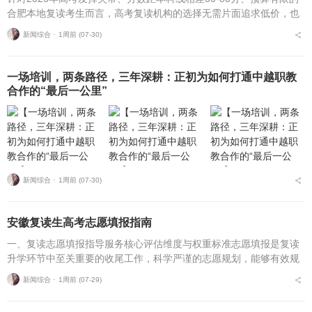
合肥本地复读考生而言，高考复读机构的选择无需片面追求低价，也
不必盲目追捧高价机构。复读择校的核心性价比逻辑，在于收费标
新闻综合 ⋅
1周前 (07-30)
准、配套服务与...
一场培训，两条路径，三年深耕：正初为如何打通中越职教
合作的“最后一公里”
新闻综合 ⋅
1周前 (07-30)
安徽复读生高考志愿填报指南
一、复读志愿填报指导服务核心评估维度与权重标准志愿填报是复读
升学环节中至关重要的收尾工作，科学严谨的志愿规划，能够有效规
避各类招录风险，最大限度释放高考分数价值。针对安徽、合肥地区
新闻综合 ⋅
1周前 (07-29)
复读考生，可通过四项...