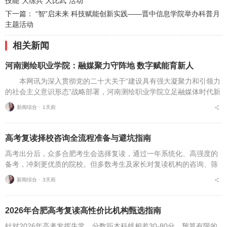
技能“大练兵 大比武”活动
下一篇：
“智”启未来 科技赋能创新实践——晋中信息学院举办科普月
主题活动
相关新闻
河南测绘职业学院：融媒聚力守阵地 数字赋能育新人
本网讯为深入贯彻党的二十大关于“建设具有强大凝聚力和引领力
的社会主义意识形态”战略部署，河南测绘职业学院立足融媒体时代新
挑战，扎实推进在风险研判、机制创新、技术赋能、实践育人等方面
新闻综合 ⋅
1天前
的路径分析与研...
高考复读择校咨询全流程准备与避坑指南
高考出分后，众多合肥考生会选择复读，通过一年系统化、高强度的
备考，冲刺更优质的院校。但多数考生及家长对复读机构的咨询、筛
选、考察、报名全流程不够熟悉，容易遗漏关键核验要点、忽视权益
新闻综合 ⋅
3天前
保障细节，出现盲目择...
2026年合肥高考复读高性价比机构甄选指南
针对2026年高考发挥失常、分数距本科线相差30-80分、预算有限的