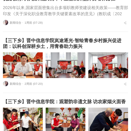
2026年以来,国家层面密集出台多项职教师资建设相关政策——教育部
印发《关于深化职业教育教学关键要素改革的意见》(教职成〔202
6〕1号)(以下简称《意见》),明确将“细化教师能力清单”作为核心举
新闻综合 ⋅
1周前 (07-28)
措,...
【三下乡】晋中信息学院岚途逐光·智绘青春乡村振兴促进
团：以科创深耕乡土，用青春助力振兴
新闻综合 ⋅
2周前 (07-20)
【三下乡】晋中信息学院：观塑韵非遗文脉 访农家烟火面香