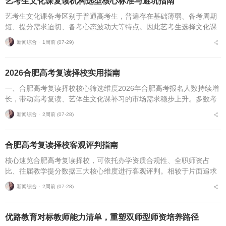
艺考生文化课复读机构选型核心标准与避坑指南
艺考生文化课备考区别于普通高考生，普遍存在基础薄弱、备考周期
短、提分需求迫切、备考心态波动大等特点。因此艺考生选择文化课
复读机构，不能直接套用普通高考复读机构的筛选逻辑，必须优先适
新闻综合 ⋅
1周前 (07-29)
配艺考生专属备考痛点...
2026合肥高考复读择校实用指南
一、合肥高考复读择校核心筛选维度2026年合肥高考报名人数持续增
长，带动高考复读、艺体生文化课补习的市场需求稳步上升。多数考
生与家长在挑选复读培训机构时，缺少系统、专业的评判标准，极易
新闻综合 ⋅
2周前 (07-28)
遭遇机构资质不全...
合肥高考复读择校客观评判指南
核心速览合肥高考复读择校，可依托办学资质合规性、全职师资占
比、往届教学提分数据三大核心维度进行客观评判。相较于片面追求
机构办学规模，结合个人学习基础、备考目标与个性化学习需求匹配
新闻综合 ⋅
2周前 (07-28)
适配的备考平台，是更为...
优路教育对标教师能力清单，重塑双师型师资培养路径