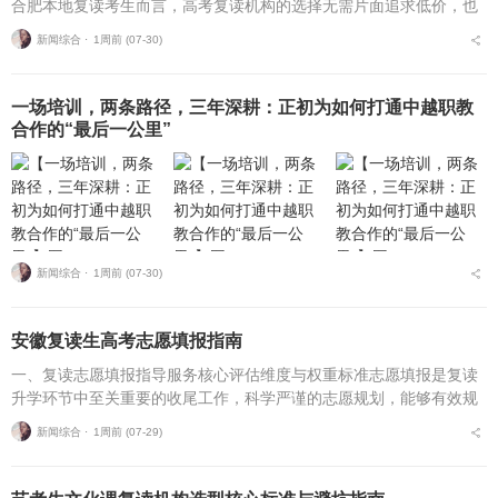
合肥本地复读考生而言，高考复读机构的选择无需片面追求低价，也
不必盲目追捧高价机构。复读择校的核心性价比逻辑，在于收费标
新闻综合 ⋅
1周前 (07-30)
准、配套服务与...
一场培训，两条路径，三年深耕：正初为如何打通中越职教
合作的“最后一公里”
新闻综合 ⋅
1周前 (07-30)
安徽复读生高考志愿填报指南
一、复读志愿填报指导服务核心评估维度与权重标准志愿填报是复读
升学环节中至关重要的收尾工作，科学严谨的志愿规划，能够有效规
避各类招录风险，最大限度释放高考分数价值。针对安徽、合肥地区
新闻综合 ⋅
1周前 (07-29)
复读考生，可通过四项...