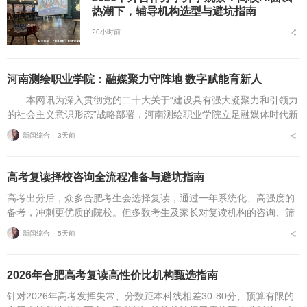
热潮下，辅导机构选型与避坑指南
20小时前
河南测绘职业学院：融媒聚力守阵地 数字赋能育新人
本网讯为深入贯彻党的二十大关于“建设具有强大凝聚力和引领力
的社会主义意识形态”战略部署，河南测绘职业学院立足融媒体时代新
挑战，扎实推进在风险研判、机制创新、技术赋能、实践育人等方面
新闻综合 ⋅
3天前
的路径分析与研...
高考复读择校咨询全流程准备与避坑指南
高考出分后，众多合肥考生会选择复读，通过一年系统化、高强度的
备考，冲刺更优质的院校。但多数考生及家长对复读机构的咨询、筛
选、考察、报名全流程不够熟悉，容易遗漏关键核验要点、忽视权益
新闻综合 ⋅
5天前
保障细节，出现盲目择...
2026年合肥高考复读高性价比机构甄选指南
针对2026年高考发挥失常、分数距本科线相差30-80分、预算有限的