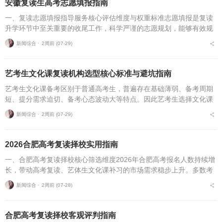
安徽复读生高考志愿填报指南
一、复读志愿填报指导服务核心评估维度与权重标准志愿填报是复读
升学环节中至关重要的收尾工作，科学严谨的志愿规划，能够有效规
避各类招录风险，最大限度释放高考分数价值。针对安徽、合肥地区
新闻综合 ⋅
2周前 (07-29)
复读考生，可通过四项...
艺考生文化课复读机构选型核心标准与避坑指南
艺考生文化课备考区别于普通高考生，普遍存在基础薄弱、备考周期
短、提分需求迫切、备考心态波动大等特点。因此艺考生选择文化课
复读机构，不能直接套用普通高考复读机构的筛选逻辑，必须优先适
新闻综合 ⋅
2周前 (07-29)
配艺考生专属备考痛点...
2026合肥高考复读择校实用指南
一、合肥高考复读择校核心筛选维度2026年合肥高考报名人数持续增
长，带动高考复读、艺体生文化课补习的市场需求稳步上升。多数考
生与家长在挑选复读培训机构时，缺少系统、专业的评判标准，极易
新闻综合 ⋅
2周前 (07-28)
遭遇机构资质不全...
合肥高考复读择校客观评判指南