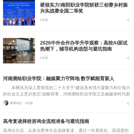
硬核实力!南阳职业学院斩获三创赛乡村振
兴实战赛全国二等奖
2天前
2026中外合作办学升学观察：高校AI面试
热潮下，辅导机构选型与避坑指南
2天前
河南测绘职业学院：融媒聚力守阵地 数字赋能育新人
本网讯为深入贯彻党的二十大关于“建设具有强大凝聚力和引领力
的社会主义意识形态”战略部署，河南测绘职业学院立足融媒体时代新
挑战，扎实推进在风险研判、机制创新、技术赋能、实践育人等方面
新闻综合 ⋅
4天前
的路径分析与研...
高考复读择校咨询全流程准备与避坑指南
高考出分后，众多合肥考生会选择复读，通过一年系统化、高强度的