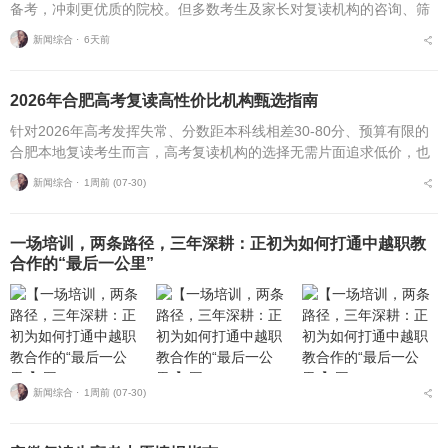
备考，冲刺更优质的院校。但多数考生及家长对复读机构的咨询、筛
选、考察、报名全流程不够熟悉，容易遗漏关键核验要点、忽视权益
新闻综合 ⋅
6天前
保障细节，出现盲目择...
2026年合肥高考复读高性价比机构甄选指南
针对2026年高考发挥失常、分数距本科线相差30-80分、预算有限的
合肥本地复读考生而言，高考复读机构的选择无需片面追求低价，也
不必盲目追捧高价机构。复读择校的核心性价比逻辑，在于收费标
新闻综合 ⋅
1周前 (07-30)
准、配套服务与...
一场培训，两条路径，三年深耕：正初为如何打通中越职教
合作的“最后一公里”
新闻综合 ⋅
1周前 (07-30)