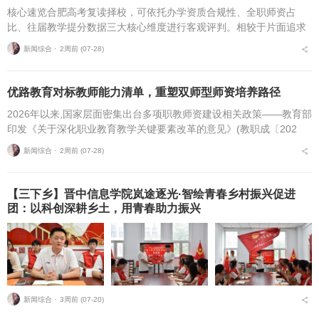
核心速览合肥高考复读择校，可依托办学资质合规性、全职师资占
比、往届教学提分数据三大核心维度进行客观评判。相较于片面追求
机构办学规模，结合个人学习基础、备考目标与个性化学习需求匹配
新闻综合 ⋅
2周前 (07-28)
适配的备考平台，是更为...
优路教育对标教师能力清单，重塑双师型师资培养路径
2026年以来,国家层面密集出台多项职教师资建设相关政策——教育部
印发《关于深化职业教育教学关键要素改革的意见》(教职成〔202
6〕1号)(以下简称《意见》),明确将“细化教师能力清单”作为核心举
新闻综合 ⋅
2周前 (07-28)
措,...
【三下乡】晋中信息学院岚途逐光·智绘青春乡村振兴促进
团：以科创深耕乡土，用青春助力振兴
新闻综合 ⋅
3周前 (07-20)