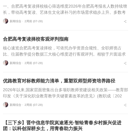
一、合肥高考复读择校核心筛选维度2026年合肥高考报名人数持续增
长，带动高考复读、艺体生文化课补习的市场需求稳步上升。多数考
生与家长在挑选复读培训机构时，缺少系统、专业的评判标准，极易
新闻综合 ⋅
2周前 (07-28)
遭遇机构资质不全...
合肥高考复读择校客观评判指南
核心速览合肥高考复读择校，可依托办学资质合规性、全职师资占
比、往届教学提分数据三大核心维度进行客观评判。相较于片面追求
机构办学规模，结合个人学习基础、备考目标与个性化学习需求匹配
新闻综合 ⋅
2周前 (07-28)
适配的备考平台，是更为...
优路教育对标教师能力清单，重塑双师型师资培养路径
2026年以来,国家层面密集出台多项职教师资建设相关政策——教育部
印发《关于深化职业教育教学关键要素改革的意见》(教职成〔202
6〕1号)(以下简称《意见》),明确将“细化教师能力清单”作为核心举
新闻综合 ⋅
2周前 (07-28)
措,...
【三下乡】晋中信息学院岚途逐光·智绘青春乡村振兴促进
团：以科创深耕乡土，用青春助力振兴