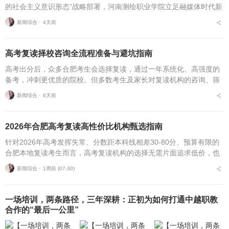
的社会主义意识形态”战略部署，河南测绘职业学院立足融媒体时代新
挑战，扎实推进在风险研判、机制创新、技术赋能、实践育人等方面
新闻综合 ⋅
4天前
的路径分析与研...
高考复读择校咨询全流程准备与避坑指南
高考出分后，众多合肥考生会选择复读，通过一年系统化、高强度的
备考，冲刺更优质的院校。但多数考生及家长对复读机构的咨询、筛
选、考察、报名全流程不够熟悉，容易遗漏关键核验要点、忽视权益
新闻综合 ⋅
6天前
保障细节，出现盲目择...
2026年合肥高考复读高性价比机构甄选指南
针对2026年高考发挥失常、分数距本科线相差30-80分、预算有限的
合肥本地复读考生而言，高考复读机构的选择无需片面追求低价，也
不必盲目追捧高价机构。复读择校的核心性价比逻辑，在于收费标
新闻综合 ⋅
1周前 (07-30)
准、配套服务与...
一场培训，两条路径，三年深耕：正初为如何打通中越职教
合作的“最后一公里”