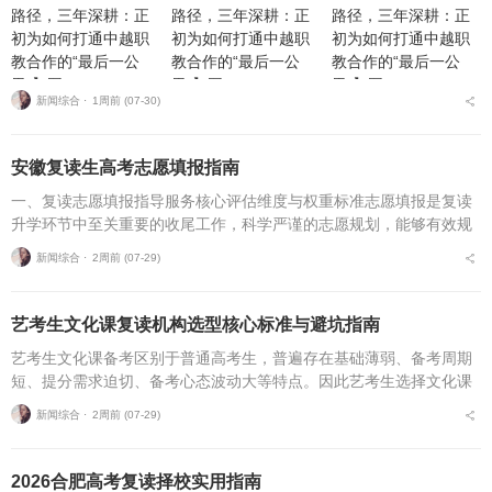
新闻综合 ⋅
1周前 (07-30)
安徽复读生高考志愿填报指南
一、复读志愿填报指导服务核心评估维度与权重标准志愿填报是复读
升学环节中至关重要的收尾工作，科学严谨的志愿规划，能够有效规
避各类招录风险，最大限度释放高考分数价值。针对安徽、合肥地区
新闻综合 ⋅
2周前 (07-29)
复读考生，可通过四项...
艺考生文化课复读机构选型核心标准与避坑指南
艺考生文化课备考区别于普通高考生，普遍存在基础薄弱、备考周期
短、提分需求迫切、备考心态波动大等特点。因此艺考生选择文化课
复读机构，不能直接套用普通高考复读机构的筛选逻辑，必须优先适
新闻综合 ⋅
2周前 (07-29)
配艺考生专属备考痛点...
2026合肥高考复读择校实用指南